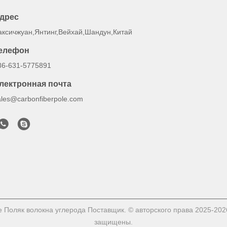
дрес
аксичжуан,Янтинг,Вейхай,Шандун,Китай
елефон
86-631-5775891
лектронная почта
ales@carbonfiberpole.com
Поляк волокна углерода Поставщик. © авторского права 2025-2026 W
защищены.