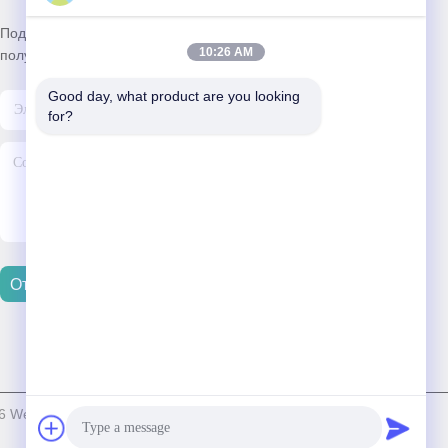
Подпишитесь на нашу информационную рассылку для
10:26 AM
получения скидок и прочего.
Good day, what product are you looking 
for?
Отправить Электронную Почту
eihai Jingsheng Carbon Fiber Products Co., Ltd. . Все права