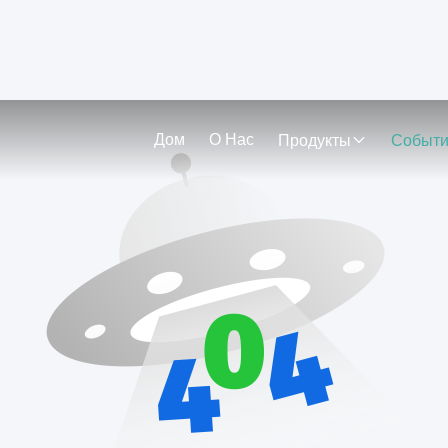
Дом
О Нас
Продукты
Событ